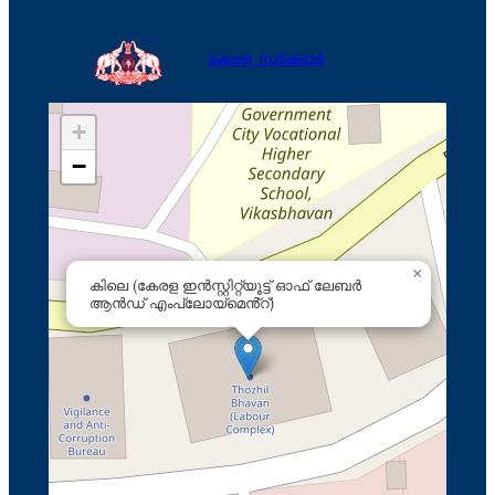
ക
കേരള സർക്കാർ
+
−
×
കിലെ (കേരള ഇൻസ്റ്റിറ്റ്യൂട്ട് ഓഫ് ലേബർ
ആൻഡ് എംപ്ലോയ്‌മെൻ്റ്)