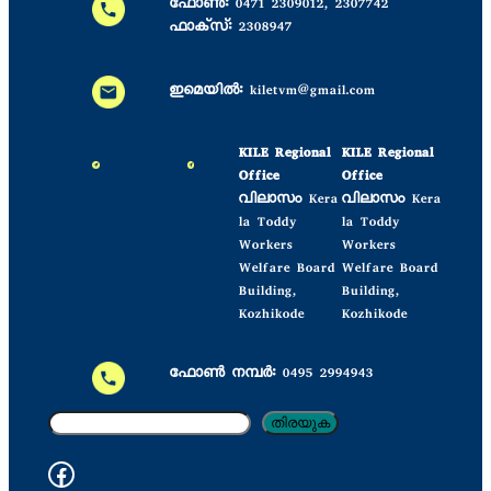
ഫോൺ:
0471 2309012, 2307742
ഫാക്സ്:
2308947
ഇമെയിൽ:
kiletvm@gmail.com
KILE Regional
KILE Regional
Office
Office
വിലാസം
Kera
വിലാസം
Kera
la Toddy
la Toddy
Workers
Workers
Welfare Board
Welfare Board
Building,
Building,
Kozhikode
Kozhikode
ഫോൺ നമ്പർ:
0495 2994943
തി
തിരയുക
ര
ഫേസ്ബുക് കിലെ
യു